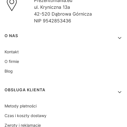
Prezentomania.eu
ul. Kryniczna 13a
42-520 Dąbrowa Górnicza
NIP 9542853436
Linki w stopce
O NAS
Kontakt
O firmie
Blog
OBSŁUGA KLIENTA
Metody płatności
Czas i koszty dostawy
Zwroty i reklamacje