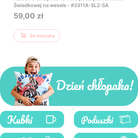
Świadkowej na wesele - #3311A-SL2-SA
Cena
59,00 zł
Do koszyka