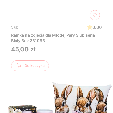
0.00
Ślub
Ramka na zdjęcia dla Młodej Pary Ślub seria
Biały Bez 3310BB
Cena
45,00 zł
Do koszyka