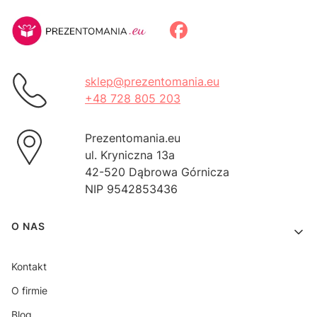
sklep@prezentomania.eu
+48 728 805 203
Prezentomania.eu
ul. Kryniczna 13a
42-520 Dąbrowa Górnicza
NIP 9542853436
Linki w stopce
O NAS
Kontakt
O firmie
Blog