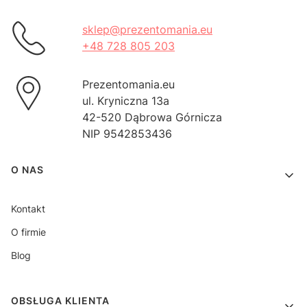
sklep@prezentomania.eu
+48 728 805 203
Prezentomania.eu
ul. Kryniczna 13a
42-520 Dąbrowa Górnicza
NIP 9542853436
Linki w stopce
O NAS
Kontakt
O firmie
Blog
OBSŁUGA KLIENTA